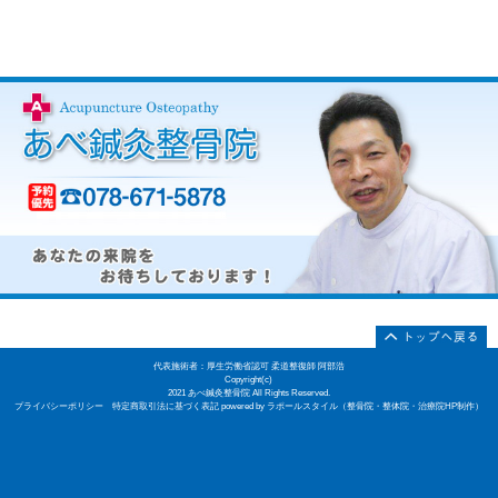
〒650-0044 兵庫
所在地
川崎町7-2-12日三ビル
電話番
078-671-5878
号
駐車場は受付にてご
駐車場
す。
ご予約いただいた方
予約
内いたします。